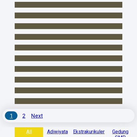
1
2
Next
All
Adiwiyata
Ekstrakurikuler
Gedung