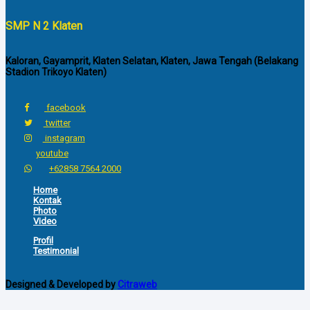
SMP N 2 Klaten
Kaloran, Gayamprit, Klaten Selatan, Klaten, Jawa Tengah (Belakang
Stadion Trikoyo Klaten)
facebook
twitter
instagram
youtube
+62858 7564 2000
Home
Kontak
Photo
Video
Profil
Testimonial
Designed & Developed by
Citraweb