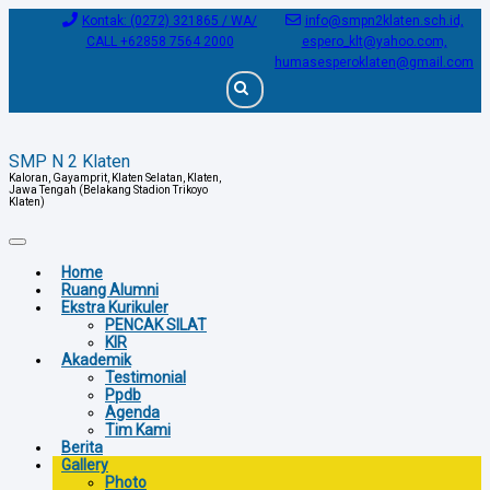
Kontak: (0272) 321865 / WA/
info@smpn2klaten.sch.id,
CALL +62858 7564 2000
espero_klt@yahoo.com,
humasesperoklaten@gmail.com
SMP N 2 Klaten
Kaloran, Gayamprit, Klaten Selatan, Klaten, 
Jawa Tengah (Belakang Stadion Trikoyo 
Klaten)
Home
Ruang Alumni
Ekstra Kurikuler
PENCAK SILAT
KIR
Akademik
Testimonial
Ppdb
Agenda
Tim Kami
Berita
Gallery
Photo