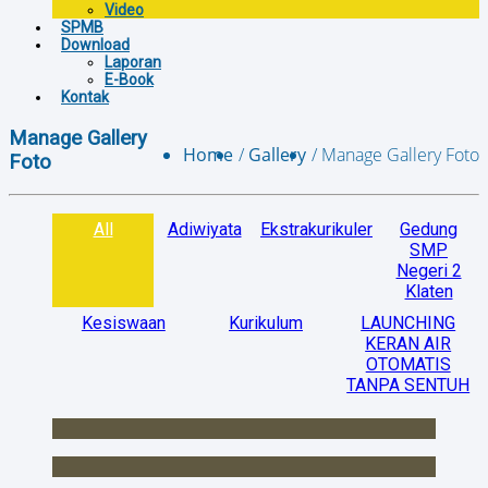
Video
SPMB
Download
Laporan
E-Book
Kontak
Manage Gallery
Home
Gallery
Manage Gallery Foto
Foto
All
Adiwiyata
Ekstrakurikuler
Gedung
SMP
Negeri 2
Klaten
Kesiswaan
Kurikulum
LAUNCHING
KERAN AIR
OTOMATIS
TANPA SENTUH