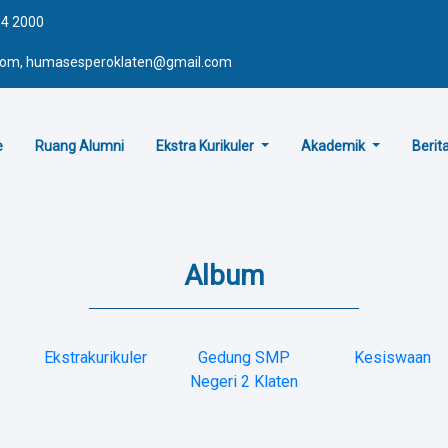
64 2000
.com, humasesperoklaten@gmail.com
e
Ruang Alumni
Ekstra Kurikuler
Akademik
Berit
Album
Ekstrakurikuler
Gedung SMP
Kesiswaan
Negeri 2 Klaten