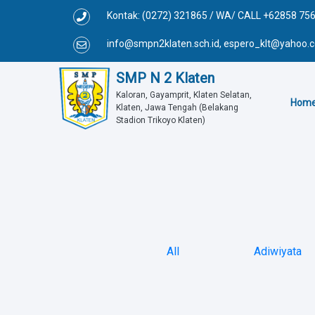
Kontak: (0272) 321865 / WA/ CALL +62858 75
info@smpn2klaten.sch.id, espero_klt@yahoo
SMP N 2 Klaten
Kaloran, Gayamprit, Klaten Selatan, 
Hom
Klaten, Jawa Tengah (Belakang 
Stadion Trikoyo Klaten)
All
Adiwiyata