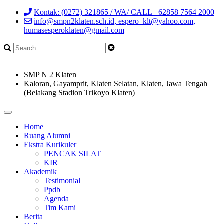
Kontak: (0272) 321865 / WA/ CALL +62858 7564 2000
info@smpn2klaten.sch.id, espero_klt@yahoo.com,
humasesperoklaten@gmail.com
SMP N 2 Klaten
Kaloran, Gayamprit, Klaten Selatan, Klaten, Jawa Tengah
(Belakang Stadion Trikoyo Klaten)
Home
Ruang Alumni
Ekstra Kurikuler
PENCAK SILAT
KIR
Akademik
Testimonial
Ppdb
Agenda
Tim Kami
Berita