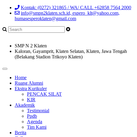
Kontak: (0272) 321865 / WA/ CALL +62858 7564 2000
info@smpn2klaten.sch.id, espero_klt@yahoo.com,
humasesperoklaten@gmail.com
SMP N 2 Klaten
Kaloran, Gayamprit, Klaten Selatan, Klaten, Jawa Tengah
(Belakang Stadion Trikoyo Klaten)
Home
Ruang Alumni
Ekstra Kurikuler
PENCAK SILAT
KIR
Akademik
Testimonial
Ppdb
Agenda
Tim Kami
Berita