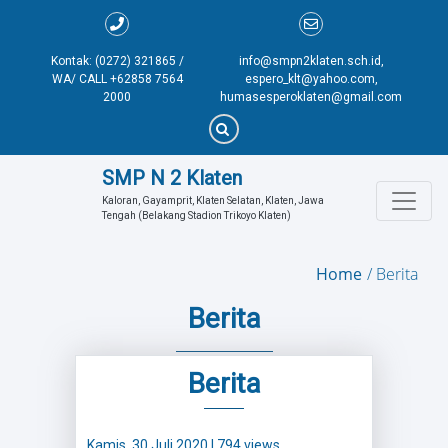
Kontak: (0272) 321865 /
info@smpn2klaten.sch.id,
WA/ CALL +62858 7564
espero_klt@yahoo.com,
2000
humasesperoklaten@gmail.com
SMP N 2 Klaten
Kaloran, Gayamprit, Klaten Selatan, Klaten, Jawa 
Tengah (Belakang Stadion Trikoyo Klaten)
Home
Berita
Berita
Berita
Kamis, 30 Juli 2020
| 794 views