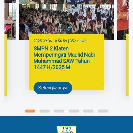
2025-09-06 10:56:59 | 352 views
2
SMPN 2 Klaten
Memperingati Maulid Nabi
Muhammad SAW Tahun
1447 H/2025 M
Selengkapnya