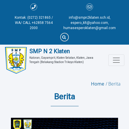
Kontak: (0272) 321865 /
info@smpn2klaten.sch.id,
WA/ CALL +62858 7564
espero_klt@yahoo.com,
2000
humasesperoklaten@gmail.com
SMP N 2 Klaten
Kaloran, Gayamprit, Klaten Selatan, Klaten, Jawa 
Tengah (Belakang Stadion Trikoyo Klaten)
Home
Berita
Berita