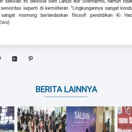
 sekolah ini dikelola oleh Lanud Adi Soemarmo, namun tidak
senioritas seperti di kemiliteran. "Lingkungannya sangat kond
sangat momong berlandaskan filosofi pendidikan Ki Had
NEws)
BERITA LAINNYA