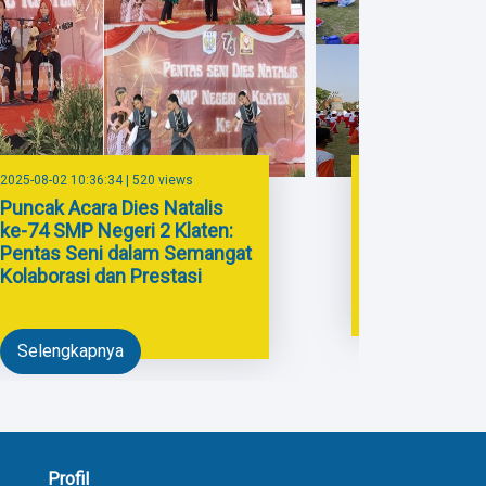
2025-08-02 10:36:34 | 520 views
2025-07-24 12:00:5
Puncak Acara Dies Natalis
Jalan Sehat 
ke-74 SMP Negeri 2 Klaten:
Dies Natalis
Pentas Seni dalam Semangat
Negeri 2 Klat
Kolaborasi dan Prestasi
Selengkapny
Selengkapnya
Profil