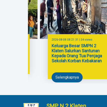
 553 views
2026-08-08 08:21:31 | 34 views
atan Hari
Keluarga Besar SMPN 2
2025 SMP
Klaten Salurkan Santunan
Kepada Orang Tua Penjaga
Sekolah Korban Kebakaran
Selengkapnya
SMP N 2 Klaten