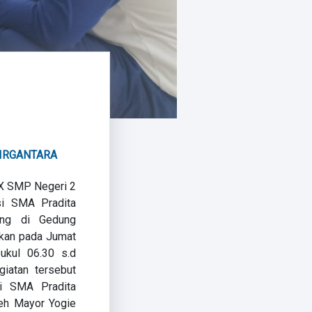
DIRGANTARA
IX SMP Negeri 2
asi SMA Pradita
sung di Gedung
akan pada Jumat
ukul 06.30 s.d
giatan tersebut
ri SMA Pradita
leh Mayor Yogie