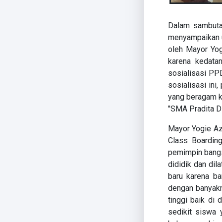
Dalam sambuta
menyampaikan 
oleh Mayor Yog
karena kedata
sosialisasi PPD
sosialisasi ini
yang beragam k
"SMA Pradita Dir
Mayor Yogie Az
Class Boardin
pemimpin bangs
dididik dan dil
baru karena b
dengan banyakn
tinggi baik di 
sedikit siswa