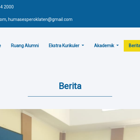
64 2000
.com, humasesperoklaten@gmail.com
e
Ruang Alumni
Ekstra Kurikuler
Akademik
Berit
Berita