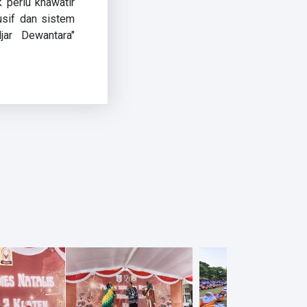
 perlu khawatir
usif dan sistem
jar Dewantara"