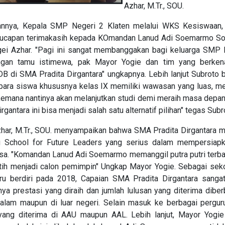
Azhar, M.Tr., SOU.
nnya, Kepala SMP Negeri 2 Klaten melalui WKS Kesiswaan, 
ucapan terimakasih kepada KOmandan Lanud Adi Soemarmo Solo
ei Azhar. "Pagi ini sangat membanggakan bagi keluarga SMP 
ngan tamu istimewa, pak Mayor Yogie dan tim yang berke
B di SMA Pradita Dirgantara" ungkapnya. Lebih lanjut Subroto 
, para siswa khususnya kelas IX memiliki wawasan yang luas, me
emana nantinya akan melanjutkan studi demi meraih masa depan
gantara ini bisa menjadi salah satu alternatif pilihan" tegas Subr
har, M.Tr., SOU. menyampaikan bahwa SMA Pradita Dirgantara 
g School for Future Leaders yang serius dalam mempersiapk
a. "Komandan Lanud Adi Soemarmo memanggil putra putri terba
atih menjadi calon pemimpin" Ungkap Mayor Yogie. Sebagai seko
aru berdiri pada 2018, Capaian SMA Pradita Dirgantara sang
ya prestasi yang diraih dan jumlah lulusan yang diterima diber
dalam maupun di luar negeri. Selain masuk ke berbagai perguru
 yang diterima di AAU maupun AAL. Lebih lanjut, Mayor Yogi