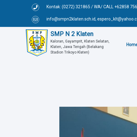
Kontak: (0272) 321865 / WA/ CALL +62858 75
info@smpn2klaten.sch.id, espero_klt@yahoo
SMP N 2 Klaten
Kaloran, Gayamprit, Klaten Selatan, 
Hom
Klaten, Jawa Tengah (Belakang 
Stadion Trikoyo Klaten)