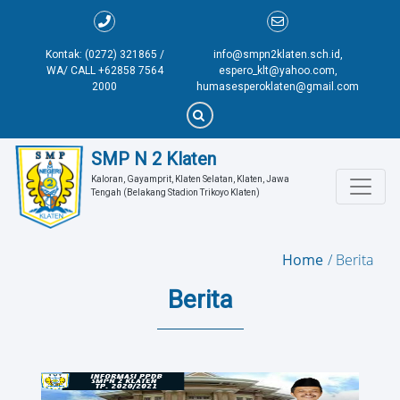
Kontak: (0272) 321865 /
info@smpn2klaten.sch.id,
WA/ CALL +62858 7564
espero_klt@yahoo.com,
2000
humasesperoklaten@gmail.com
SMP N 2 Klaten
Kaloran, Gayamprit, Klaten Selatan, Klaten, Jawa 
Tengah (Belakang Stadion Trikoyo Klaten)
Home
Berita
Berita