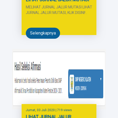
MELIHAT JURNAL JALUR MUTASI LIHAT
JURNAL JALUR MUTASI, KLIK DISINI! .
Selengkapnya
Jumat, 03 Juli 2020
| 719 views
LIHAT JURNAL JALUR