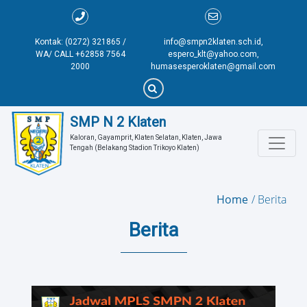
Kontak: (0272) 321865 /
info@smpn2klaten.sch.id,
WA/ CALL +62858 7564
espero_klt@yahoo.com,
2000
humasesperoklaten@gmail.com
SMP N 2 Klaten
Kaloran, Gayamprit, Klaten Selatan, Klaten, Jawa 
Tengah (Belakang Stadion Trikoyo Klaten)
Home
Berita
Berita