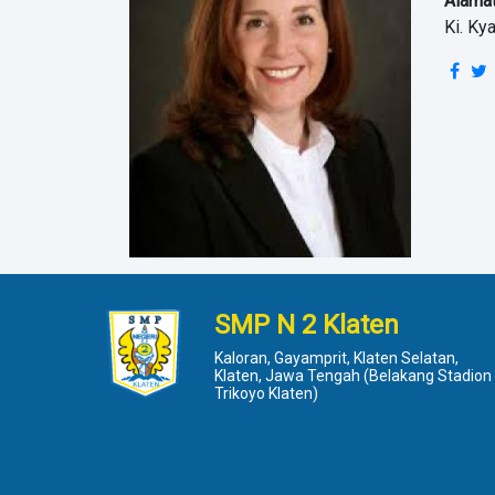
Alamat
Ki. Ky
SMP N 2 Klaten
Kaloran, Gayamprit, Klaten Selatan,
Klaten, Jawa Tengah (Belakang Stadion
Trikoyo Klaten)