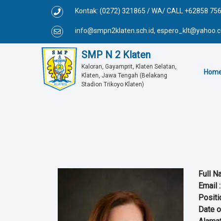
Kontak: (0272) 321865 / WA/ CALL +62858 75
info@smpn2klaten.sch.id, espero_klt@yahoo
SMP N 2 Klaten
Kaloran, Gayamprit, Klaten Selatan, 
Hom
Klaten, Jawa Tengah (Belakang 
Stadion Trikoyo Klaten)
Full 
Email
:
Positi
Date o