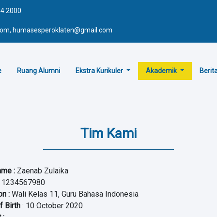
64 2000
.com, humasesperoklaten@gmail.com
e
Ruang Alumni
Ekstra Kurikuler
Akademik
Berit
Tim Kami
Name
:
Zaenab Zulaika
1234567980
on
:
Wali Kelas 11, Guru Bahasa Indonesia
f Birth
: 10 October 2020