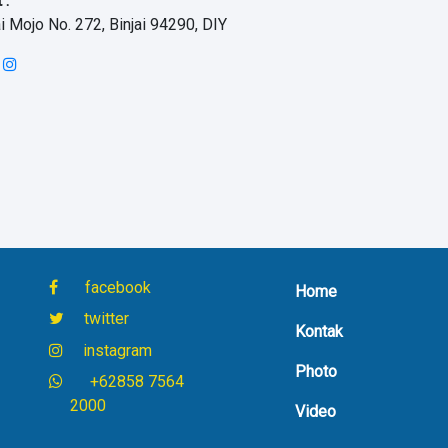
 :
ai Mojo No. 272, Binjai 94290, DIY
facebook
Home
twitter
Kontak
instagram
Photo
+62858 7564
2000
Video