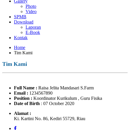
Gallery
Photo
Video
SPMB
Download
Laporan
E-Book
Kontak
Home
Tim Kami
Tim Kami
Full Name
:
Raisa Jelita Mandasari S.Farm
Email
:
1234567890
Position
:
Koordinator Kurikulum , Guru Fisika
Date of Birth
: 07 October 2020
Alamat :
Ki. Kartini No. 86, Kediri 55729, Riau