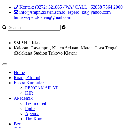
Kontak: (0272) 321865 / WA/ CALL +62858 7564 2000
info@smpn2klaten.sch.id, espero_klt@yahoo.com,
humasesperoklaten@gmail.com
SMP N 2 Klaten
Kaloran, Gayamprit, Klaten Selatan, Klaten, Jawa Tengah
(Belakang Stadion Trikoyo Klaten)
Home
Ruang Alumni
Ekstra Kurikuler
PENCAK SILAT
KIR
Akademik
Testimonial
Ppdb
Agenda
Tim Kami
Berita