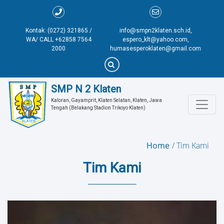
Kontak: (0272) 321865 /
info@smpn2klaten.sch.id,
WA/ CALL +62858 7564
espero_klt@yahoo.com,
2000
humasesperoklaten@gmail.com
SMP N 2 Klaten
Kaloran, Gayamprit, Klaten Selatan, Klaten, Jawa 
Tengah (Belakang Stadion Trikoyo Klaten)
Home
Tim Kami
Tim Kami