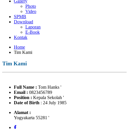
Gallery
Photo
Video
SPMB
Download
Laporan
E-Book
Kontak
Home
Tim Kami
Tim Kami
Full Name
:
Tom Hanks '
Email
:
0823456789
Position
:
Kepala Sekolah '
Date of Birth
: 24 July 1985
Alamat :
Yogyakarta 55281 '