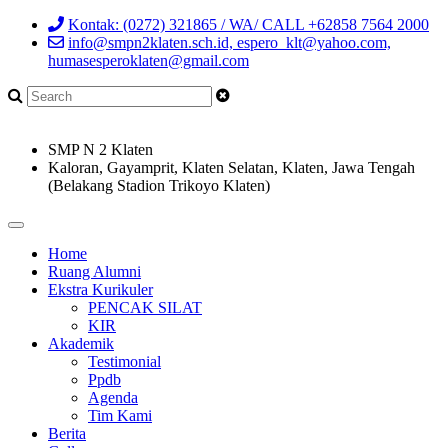
Kontak: (0272) 321865 / WA/ CALL +62858 7564 2000
info@smpn2klaten.sch.id, espero_klt@yahoo.com,
humasesperoklaten@gmail.com
SMP N 2 Klaten
Kaloran, Gayamprit, Klaten Selatan, Klaten, Jawa Tengah
(Belakang Stadion Trikoyo Klaten)
Home
Ruang Alumni
Ekstra Kurikuler
PENCAK SILAT
KIR
Akademik
Testimonial
Ppdb
Agenda
Tim Kami
Berita